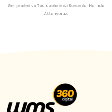
Gelişmeleri ve Tecrübelerimizi Sunumlar Halinde
Aktarıyoruz.