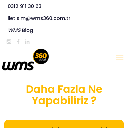
0312 911 30 63
iletisim@wms360.com.tr
WMS
Blog
Gez
aç
/
kap
Daha Fazla Ne
Yapabiliriz ?